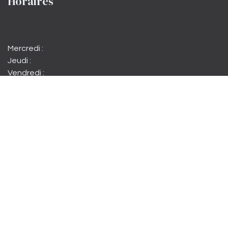
Horaires
Mercredi :
Jeudi :
Vendredi :
Samedi matin :
Samedi :
Dimanche :
15h à 22h
15h à 22h
15h à minuit
10h à 12h30
15h à minuit
15h à 19h00