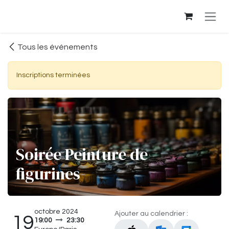
Se rendre au contenu
Tous les événements
Inscriptions terminées
Soirée Peinture de
figurines
octobre 2024
Ajouter au calendrier :
19
19:00
23:30