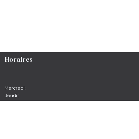
Horaires
Mercredi :
Jeudi :
Vendredi :
Samedi matin :
Samedi :
Dimanche :